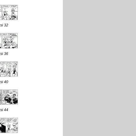
si 32
si 36
si 40
si 44