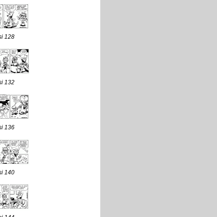
si 128
si 132
si 136
si 140