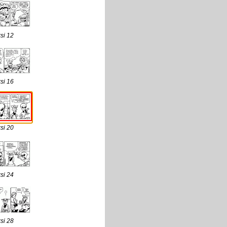
si 12
si 16
si 20
si 24
si 28