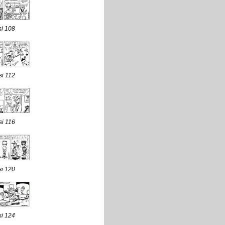
si 108
si 112
si 116
si 120
si 124