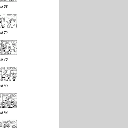
si 68
si 72
si 76
si 80
si 84