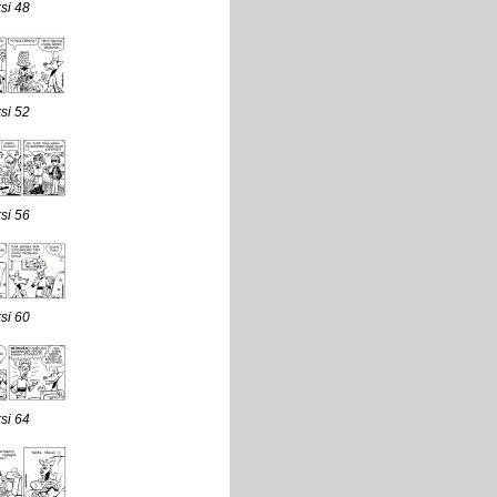
si 48
si 52
si 56
si 60
si 64