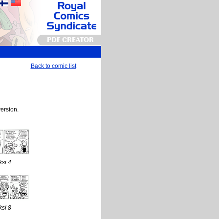
PDF CREATOR
Back to comic list
version.
ksi 4
ksi 8