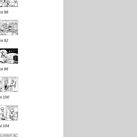
si 88
si 92
si 96
si 100
si 104