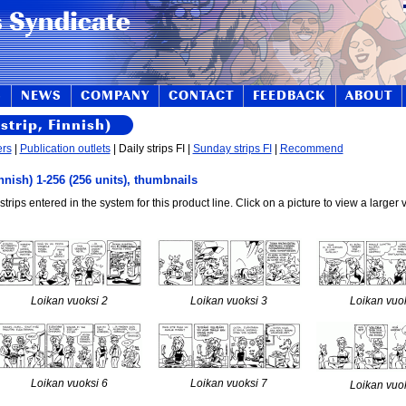
S
NEWS
COMPANY
CONTACT
FEEDBACK
ABOUT
strip, Finnish)
ers
|
Publication outlets
| Daily strips FI |
Sunday strips FI
|
Recommend
nnish) 1-256 (256 units), thumbnails
strips entered in the system for this product line. Click on a picture to view a larger 
Loikan vuoksi 2
Loikan vuoksi 3
Loikan vuo
Loikan vuoksi 6
Loikan vuoksi 7
Loikan vuo