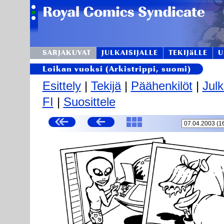
SARJAKUVAT
JULKAISIJALLE
TEKIJäLLE
U
Loikan vuoksi (Arkistrippi, suomi)
Esittely
|
Tekijä
|
Päähenkilöt
|
Julk
FI
|
Suosittele