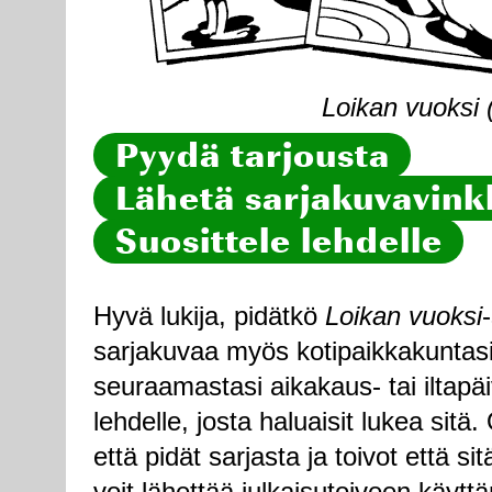
Loikan vuoksi 
Pyydä tarjousta
Lähetä sarjakuvavinkk
Suosittele lehdelle
Hyvä lukija, pidätkö
Loikan vuoksi
sarjakuvaa myös kotipaikkakuntasi
seuraamastasi aikakaus- tai iltapä
lehdelle, josta haluaisit lukea sitä
että pidät sarjasta ja toivot että sitä
voit lähettää julkaisutoiveen käytt