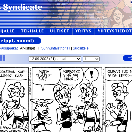
IJALLE
TEKIJäLLE
UUTISET
YRITYS
YHTEYSTIEDOT
trippi, suomi)
kaisupaikat
| Arkistripit FI |
Sunnuntaistripit FI
|
Suosittele