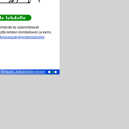
le lehdelle
hdestä tai säännöllisesti
eyttä lehden toimitukseen ja kerro,
ukijapalautejärjestelmäämme
.
Kirjaudu Julkaisijalle-osioon