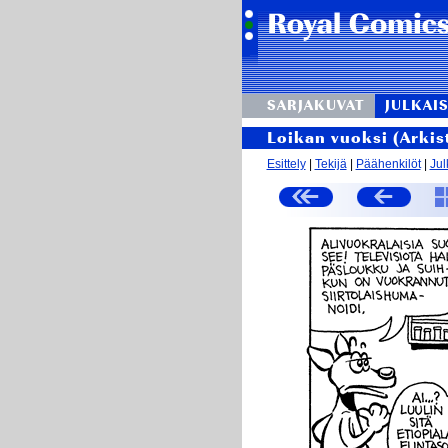
SARJAKUVAT
JULKAIS
Loikan vuoksi (Arkis
Esittely
|
Tekijä
|
Päähenkilöt
|
Jul