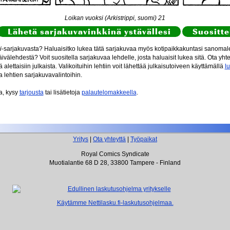
Loikan vuoksi (Arkistrippi, suomi) 21
Lähetä sarjakuvavinkkinä ystävällesi
Suositte
i
-sarjakuvasta? Haluaisitko lukea tätä sarjakuvaa myös kotipaikkakuntasi sanomale
ivälehdestä? Voit suositella sarjakuvaa lehdelle, josta haluaisit lukea sitä. Ota yht
itä alettaisiin julkaista. Valikoituihin lehtiin voit lähettää julkaisutoiveen käyttämällä
l
a lehtien sarjakuvavalintoihin.
aa, kysy
tarjousta
tai lisätietoja
palautelomakkeella
.
Yritys
|
Ota yhteyttä
|
Työpaikat
Royal Comics Syndicate
Muotialantie 68 D 28, 33800 Tampere - Finland
Käytämme Nettilasku.fi-laskutusohjelmaa.