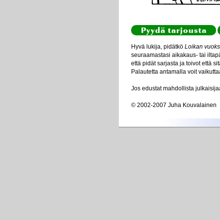
Pyydä tarjousta
Hyvä lukija, pidätkö
Loikan vuoks
seuraamastasi aikakaus- tai iltapä
että pidät sarjasta ja toivot että s
Palautetta antamalla voit vaikutta
Jos edustat mahdollista julkaisij
© 2002-2007 Juha Kouvalainen