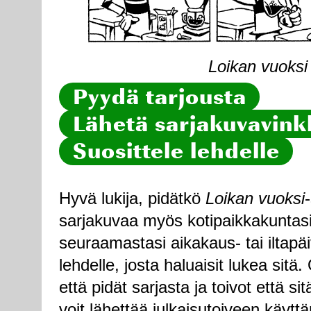
Loikan vuoksi 
Pyydä tarjousta
Lähetä sarjakuvavinkk
Suosittele lehdelle
Hyvä lukija, pidätkö
Loikan vuoksi
sarjakuvaa myös kotipaikkakuntasi
seuraamastasi aikakaus- tai iltapä
lehdelle, josta haluaisit lukea sitä
että pidät sarjasta ja toivot että sitä
voit lähettää julkaisutoiveen käytt