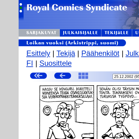
SARJAKUVAT
JULKAISIJALLE
TEKIJäLLE
U
Loikan vuoksi (Arkistrippi, suomi)
Esittely
|
Tekijä
|
Päähenkilöt
|
Julk
FI
|
Suosittele