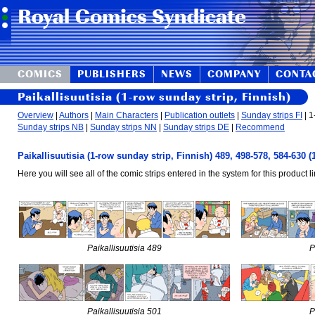
COMICS
PUBLISHERS
NEWS
COMPANY
CONTA
Paikallisuutisia (1-row sunday strip, Finnish)
Overview
|
Authors
|
Main Characters
|
Publication outlets
|
Sunday strips FI
| 1
Sunday strips NB
|
Sunday strips NN
|
Sunday strips DE
|
Recommend
Paikallisuutisia (1-row sunday strip, Finnish) 489, 498-578, 584-630 
Here you will see all of the comic strips entered in the system for this product li
Paikallisuutisia 489
P
Paikallisuutisia 501
P