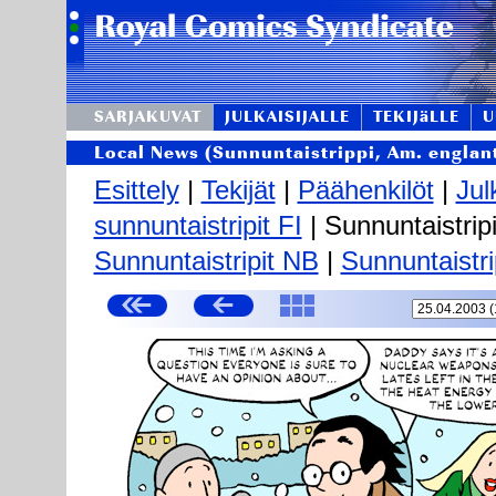
SARJAKUVAT
JULKAISIJALLE
TEKIJäLLE
U
Local News (Sunnuntaistrippi, Am. englant
Esittely
|
Tekijät
|
Päähenkilöt
|
Jul
sunnuntaistripit FI
| Sunnuntaistripi
Sunnuntaistripit NB
|
Sunnuntaistri