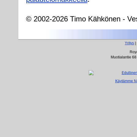
© 2002-2026 Timo Kähkönen - Ves
Yritys
|
Roya
Muotialantie 68
Käytämme Net