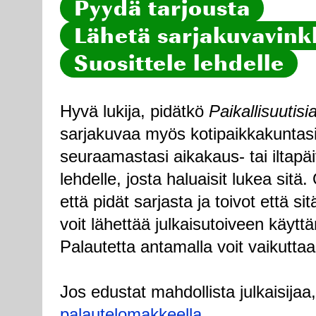
Pyydä tarjousta
Lähetä sarjakuvavinkk
Suosittele lehdelle
Hyvä lukija, pidätkö
Paikallisuutisi
sarjakuvaa myös kotipaikkakuntasi
seuraamastasi aikakaus- tai iltapä
lehdelle, josta haluaisit lukea sitä
että pidät sarjasta ja toivot että sitä
voit lähettää julkaisutoiveen käytt
Palautetta antamalla voit vaikuttaa
Jos edustat mahdollista julkaisijaa
palautelomakkeella
.