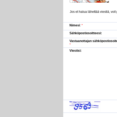
Jos et halua lähettää viestiä, voit
Nimesi
:
*
Sähköpostiosoitteesi:
Vastaanottajan sähköpostiosoit
*
Viestisi: