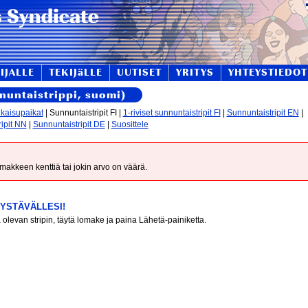
IJALLE
TEKIJäLLE
UUTISET
YRITYS
YHTEYSTIEDOT
nnuntaistrippi, suomi)
lkaisupaikat
| Sunnuntaistripit FI |
1-riviset sunnuntaistripit FI
|
Sunnuntaistripit EN
|
ipit NN
|
Sunnuntaistripit DE
|
Suosittele
lomakkeen kenttiä tai jokin arvo on väärä.
YSTÄVÄLLESI!
a olevan stripin, täytä lomake ja paina Lähetä-painiketta.