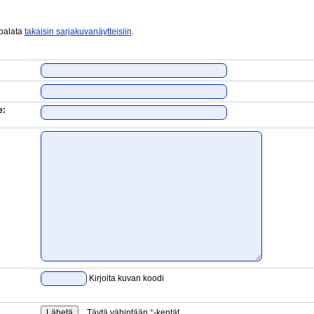
 palata
takaisin sarjakuvanäytteisiin
.
e:
Kirjoita kuvan koodi
Täytä vähintään
*
-kentät