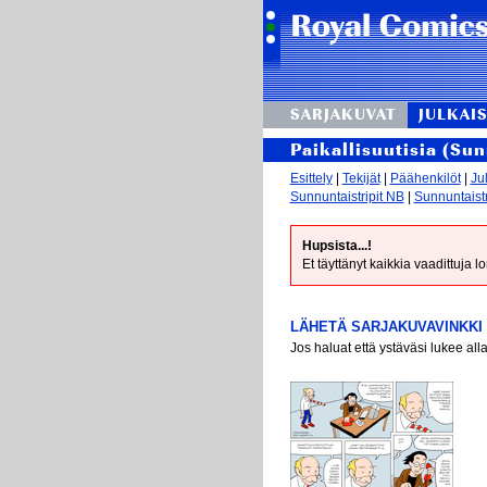
SARJAKUVAT
JULKAIS
Paikallisuutisia (Su
Esittely
|
Tekijät
|
Päähenkilöt
|
Ju
Sunnuntaistripit NB
|
Sunnuntaistr
Hupsista...!
Et täyttänyt kaikkia vaadittuja 
LÄHETÄ SARJAKUVAVINKKI 
Jos haluat että ystäväsi lukee all