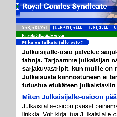
SARJAKUVAT
JULKAISIJALLE
TEKIJäLLE
U
Kirjaudu Julkaisijalle-osioon
Mikä on Julkaisijalle-osio?
Julkaisijalle-osio palvelee sarj
tahoja. Tarjoamme julkaisijan n
sarjakuvastripit, kun muille on n
Julkaisusta kiinnostuneen ei tar
tutustua etukäteen julkaistaviin
Miten Julkaisijalle-osioon pä
Julkaisijalle-osioon pääset painama
linkkiä. Voit kirjautua Julkaisijall