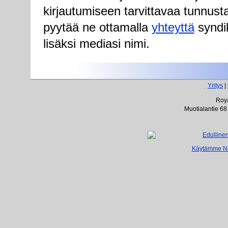
kirjautumiseen tarvittavaa tunnust
pyytää ne ottamalla
yhteyttä
syndik
lisäksi mediasi nimi.
Yritys
|
Roya
Muotialantie 68
Käytämme Net