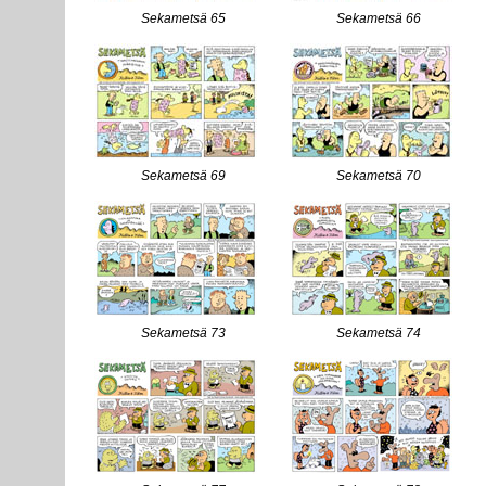
Sekametsä 65
Sekametsä 66
Sekametsä 69
Sekametsä 70
Sekametsä 73
Sekametsä 74