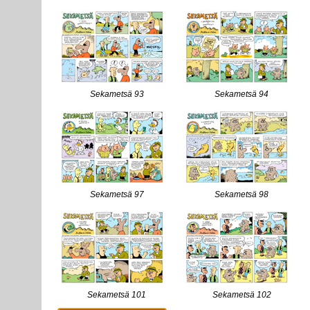
Sekametsä 93
Sekametsä 94
Sekametsä 97
Sekametsä 98
Sekametsä 101
Sekametsä 102