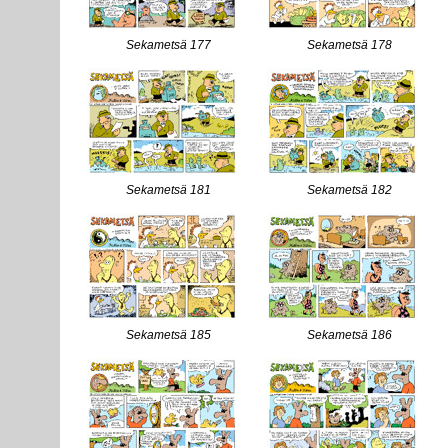
Sekametsä 177
Sekametsä 178
Sekametsä 181
Sekametsä 182
Sekametsä 185
Sekametsä 186