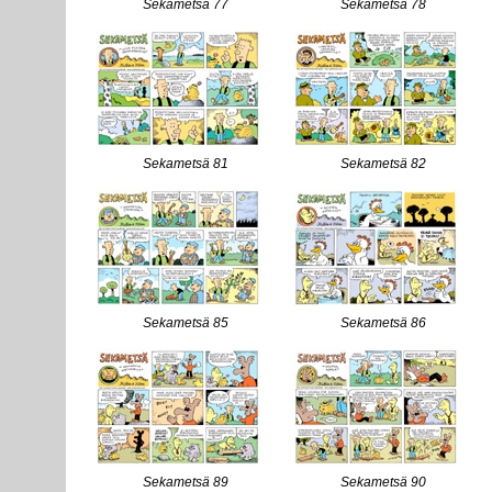
Sekametsä 77
Sekametsä 78
Sekametsä 81
Sekametsä 82
Sekametsä 85
Sekametsä 86
Sekametsä 89
Sekametsä 90