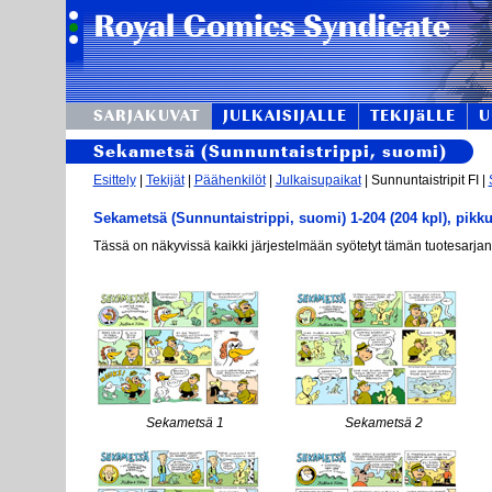
SARJAKUVAT
JULKAISIJALLE
TEKIJäLLE
U
Sekametsä (Sunnuntaistrippi, suomi)
Esittely
|
Tekijät
|
Päähenkilöt
|
Julkaisupaikat
| Sunnuntaistripit FI |
Sekametsä (Sunnuntaistrippi, suomi) 1-204 (204 kpl), pikk
Tässä on näkyvissä kaikki järjestelmään syötetyt tämän tuotesarjan
Sekametsä 1
Sekametsä 2