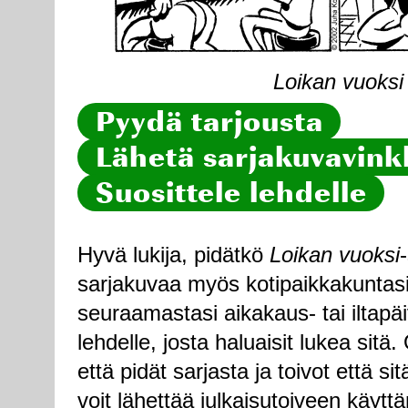
Loikan vuoksi 
Pyydä tarjousta
Lähetä sarjakuvavinkk
Suosittele lehdelle
Hyvä lukija, pidätkö
Loikan vuoksi
sarjakuvaa myös kotipaikkakuntasi
seuraamastasi aikakaus- tai iltapä
lehdelle, josta haluaisit lukea sitä
että pidät sarjasta ja toivot että sitä
voit lähettää julkaisutoiveen käytt