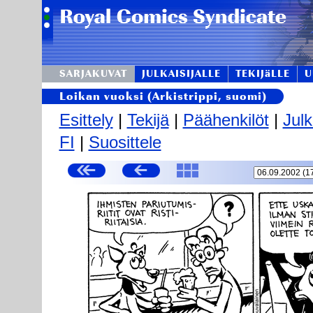
SARJAKUVAT
JULKAISIJALLE
TEKIJäLLE
U
Loikan vuoksi (Arkistrippi, suomi)
Esittely
|
Tekijä
|
Päähenkilöt
|
Julk
FI
|
Suosittele