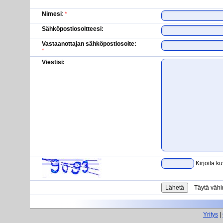
Nimesi
:
*
Sähköpostiosoitteesi:
Vastaanottajan sähköpostiosoite:
*
Viestisi:
Kirjoita k
Täytä vähi
Yritys
|