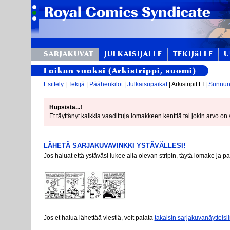
SARJAKUVAT
JULKAISIJALLE
TEKIJäLLE
U
Loikan vuoksi (Arkistrippi, suomi)
Esittely
|
Tekijä
|
Päähenkilöt
|
Julkaisupaikat
| Arkistripit FI |
Sunnunta
Hupsista...!
Et täyttänyt kaikkia vaadittuja lomakkeen kenttiä tai jokin arvo on
LÄHETÄ SARJAKUVAVINKKI YSTÄVÄLLESI!
Jos haluat että ystäväsi lukee alla olevan stripin, täytä lomake ja p
Jos et halua lähettää viestiä, voit palata
takaisin sarjakuvanäytteisi