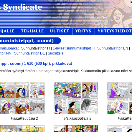
IJALLE
TEKIJäLLE
UUTISET
YRITYS
YHTEYSTIEDOT
nnuntaistrippi, suomi)
lkaisupaikat
| Sunnuntaistripit FI |
1-riviset sunnuntaistripit FI
|
Sunnuntaistripit EN
|
ipit NN
|
Sunnuntaistripit DE
|
Suosittele
rippi, suomi) 1-630 (630 kpl), pikkukuvat
elmään syötetyt tämän tuotesarjan sarjakuvastripit. Klikkaamalla pikkukuvaa näet s
Paikallisuutisia 2
Paikallisuutisia 3
Paikallis