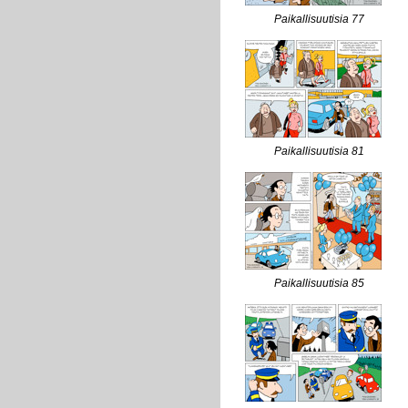
Paikallisuutisia 77
Paikallisuutisia 81
Paikallisuutisia 85