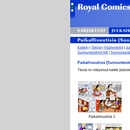
SARJAKUVAT
JULKAIS
Paikallisuutisia (Su
Esittely
|
Tekijät
|
Päähenkilöt
|
Ju
Sunnuntaistripit NB
|
Sunnuntaistr
Paikallisuutisia (Sunnuntaist
Tässä on näkyvissä kaikki järjest
Paikallisuutisia 1