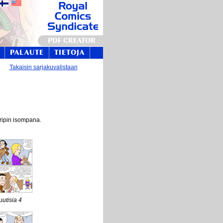
PDF CREATOR
PALAUTE
TIETOJA
Takaisin sarjakuvalistaan
tripin isompana.
uutisia 4