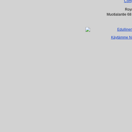
Com
Roya
Muotialantie 68
Käytämme Net