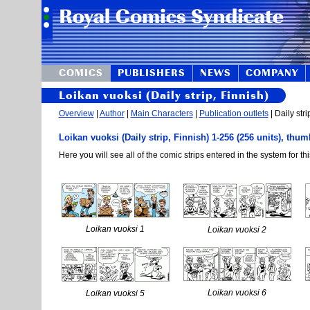
COMICS
PUBLISHERS
NEWS
COMPANY
Loikan vuoksi (Daily strip, Finnish)
Overview
|
Author
|
Main Characters
|
Publication outlets
| Daily stri
Loikan vuoksi (Daily strip, Finnish) 1-256 (256 units), thum
Here you will see all of the comic strips entered in the system for thi
Loikan vuoksi 1
Loikan vuoksi 2
Loikan vuoksi 6
Loikan vuoksi 5