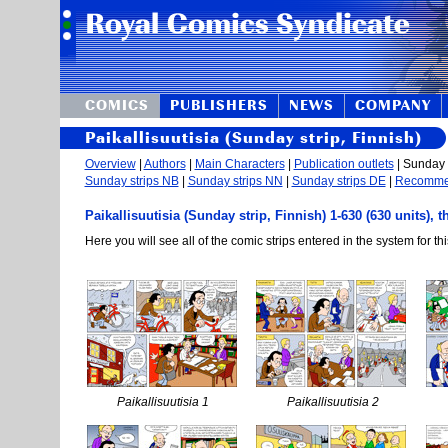
COMICS
PUBLISHERS
NEWS
COMPANY
Paikallisuutisia (Sunday strip, Finnish)
Overview
|
Authors
|
Main Characters
|
Publication outlets
| Sunday s
Sunday strips NB
|
Sunday strips NN
|
Sunday strips DE
|
Recomm
Paikallisuutisia (Sunday strip, Finnish) 1-630 (630 units), 
Here you will see all of the comic strips entered in the system for thi
Paikallisuutisia 1
Paikallisuutisia 2